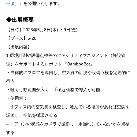
ータ）』
を公開いたします。
◆出展概要
【日時】2023年6月8日(木) ・9日(金)
【ブース】5-20
【出展内容】
1.環境計測や設備点検等のファシリティマネジメント（施設管
理）をサポートするロボット 『BambooBot』
・自律的にフロアを巡回し、空気質の計測や設備点検を定期的に
行う
・軽く可動範囲が広く、手頃な価格で導入が可能
・使用例：
– オフィス内の空気質を検査し、澱んでいる場所があれば空調を
調整し、空気を循環させる
– エアコンの状態をカメラで撮影し、水漏れしていないかを点検
する