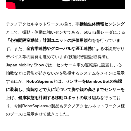
テクノアクセルネットワークス様は、
非接触生体情報センシング
として、振動・体動に強いセンサである、60GHz帯レーダによる
「心拍間隔変動値」計測ユニットの評価用頒布
をを行っていま
す。また、
産官学連携やグローバルな医工連携
による体調見守り
デバイス等の開発を進めています(技適特例認証取得済)。
Japan Mobility Showでは、センサーを車の運転席に設置し、心
拍数などに異常が起きないかを監視するシステムをメインに展示
するほか、
RoboSapiensとは、センサーをBambooBotの先端
に装着し、病院などで人に近づいて胸や顔の高さまでセンサーを
上げ、健康状態を計測する移動ロボットの取り組み
を行ってお
り、今回RoboSapiensの製品もテクノアクセルネットワークス様
のブースに展示させて戴きました。